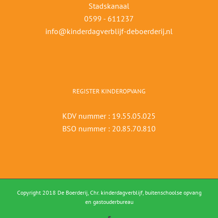
Stadskanaal
0599 - 611237
info@kinderdagverblijf-deboerderij.nl
REGISTER KINDEROPVANG
KDV nummer : 19.55.05.025
BSO nummer : 20.85.70.810
Copyright 2018 De Boerderij, Chr. kinderdagverblijf, buitenschoolse opvang
en gastouderbureau