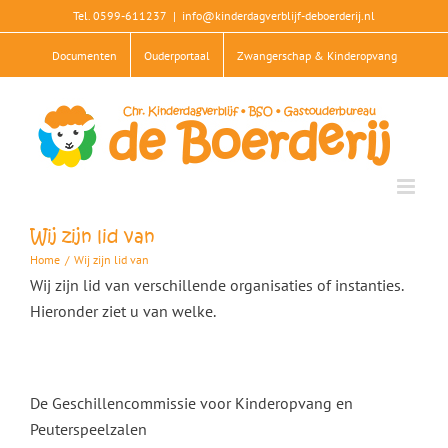
Skip
Tel. 0599-611237
|
info@kinderdagverblijf-deboerderij.nl
to
Documenten
Ouderportaal
Zwangerschap & Kinderopvang
content
Wij zijn lid van
Home
/
Wij zijn lid van
Wij zijn lid van verschillende organisaties of instanties.
Hieronder ziet u van welke.
De Geschillencommissie voor Kinderopvang en
Peuterspeelzalen