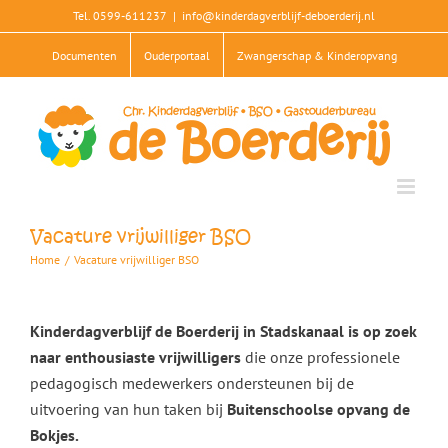
Skip
Tel. 0599-611237
|
info@kinderdagverblijf-deboerderij.nl
to
Documenten
Ouderportaal
Zwangerschap & Kinderopvang
content
Vacature vrijwilliger BSO
Home
/
Vacature vrijwilliger BSO
Kinderdagverblijf de Boerderij in Stadskanaal is op zoek
naar
enthousiaste vrijwilligers
die onze professionele
pedagogisch medewerkers ondersteunen bij de
uitvoering van hun taken bij
Buitenschoolse opvang de
Bokjes.